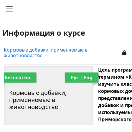
Перейти к основному содержанию
Боковая панель
Информация о курсе
Кормовые добавки, применяемые в
животноводстве
Цель програм
термином «К
Бесплатно
Рус | Eng
изучить кла
кормовых до
Кормовые добавки,
представлен
применяемые в
добавок и пр
животноводстве
используемы
Приморского 
сформироват