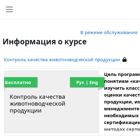
Перейти к основному содержанию
Боковая панель
В режиме обслуживания
Информация о курсе
Контроль качества животноводческой продукции
Цель програм
понятием «ка
Бесплатно
Рус | Eng
изучить клас
оценки качес
Контроль качества
продукции, и
животноводческой
менеджменте 
продукции
необходимых 
сертификации
методах серт